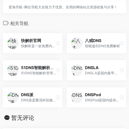
星海导航-网址导航大全致力于优质、实用的网络站点资源收集与分享！
相关导航
快解析官网
八戒DNS
快解析是一款免费内网穿透域名解析工具，无需要端口映射，无需公网ip。服务更稳定，银行级加密数据更安全。服务用户500万+，更有200家上市公司选择金万维快解析。
智能递归DNS免费解析
51DNS智能解析管理软件
DNSLA
51DNS智能解析管理软件是厦门帝恩思科技股份有限公司旗下的域名智能解析管理软件,主要为互联网企业提供免费和收费两种DNS智能解析服务。软件自主研发内核、可自建无限节点、自定义NS地址、可视化界面管理、本地快速部署等功能。
DNSLA是国内最早的免费智能DNS解析服务商，提供稳定高速的电信、联通/网通 、教育网、移动、等多线或三线智能DNS解析，免费智能DNS产品，支持免费URL转发，服务器宕机检测及自动切换，不限制解析数目，支持搜索引擎解析优化
DNS派
DNSPod
DNS派是聚流科技旗下的DNS服务平台，为个人用户、网站主、企业提供各种有关DNS业务的服务，包括个人上网的域名解析服务、网站授权解析服务、企业域名解析服务等。 同时为站长免费提供网站防火墙、DDOS保护、 CC保护、智能DNS解析、盗链保护、页面压缩、缓存加速、永久在线和动态域名绑定等服务
DNSPod是国内提供智能DNS产品的网站，致力于为各类网站提供高质量的电信、网通、教育网双线或者三线智能DNS免费解析。目前DNSPod已经是国内最大的免费DNS解析产品提供商
暂无评论