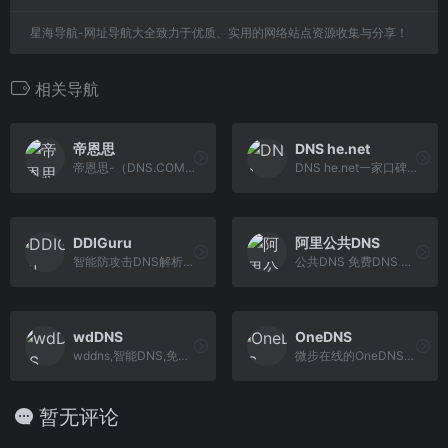
星海导航-网址导航大全致力于优质、实用的网络站点资源收集与分享！
相关导航
帝恩思
DNS he.net
帝恩思-（DNS.COM）全球领先的DNS综合服务提供商，平台涵盖DNS解析、高防DNS、DNS防劫持、网站劫持检测、SSL证书、高防CDN、云服务器ECS等多项业务，倾力打造新一代稳定、高效、安全的DNS综合服务提供商。
DNS he.net一家口碑比较好的国外免费DNS，不限制网站类型的哦
DDIGuru
阿里公共DNS
智能防攻击DNS解析服务商
公共DNS 免费DNS 稳定DNS 基础服务 阿里巴巴
wdDNS
OneDNS
wddns,智能DNS,免费DNS,多线路智能DNS解析,分省市智能DNS解析,免费DNS系统-智能DNS解析软件解决方案
微步在线的OneDNS服务专业提供企业DNS,并为企业和家庭用户有效防护:恶意软件防护,防钓鱼,域名解析,并且屏蔽各类广告骚扰和欺诈类网站,净化网络环境,保护数据安全,是一款好用的dns产品
暂无评论