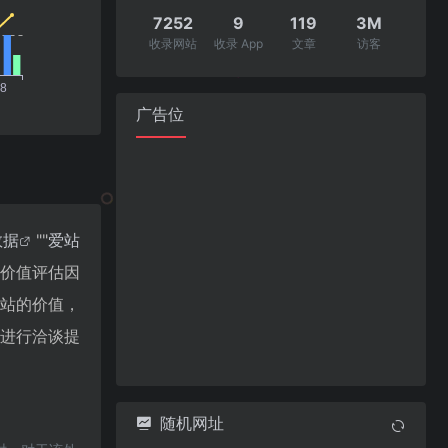
7252
9
119
3M
收录网站
收录 App
文章
访客
广告位
数据
""
爱站
站价值评估因
个站的价值，
长进行洽谈提
随机网址