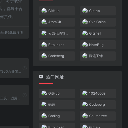
同时，对于该外
内容，都属于合
GitHub
GitLab
任何责任。
AtomGit
Svn China
24.html转载请注明
云效代码管理Codeup
Gitshell
Bitbucket
NotABug
Codeberg
腾讯工蜂
GitHub是超过7300万开发者共同塑造软件未来的地方。为开源社区做出贡献，管理Git存储库，像专业人士一样检查代码，跟踪bug和功能，启动CI/CD和DevOps工作流，并在提交之前保护代码。
热门网址
GitHub
1024code
Git 客户端管理工具，适用于 Windows 和 Mac 系统
码云
Codeberg
Coding
Sourcetree
Bitbucket
GitLab