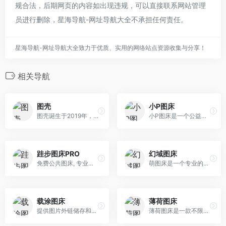
规合法，后期网页的内容如出现违规，可以直接联系网站管理
员进行删除，星海导航-网址导航大全不承担任何责任。
星海导航-网址导航大全致力于优质、实用的网络站点资源收集与分享！
相关导航
图壳
小P图床
图壳诞生于2019年，是一款免费、安全、可靠的图片管理系统（简称图床），可支持多图上传、粘贴上传、URL上传，图片压缩、图片鉴黄、图片CDN、图床API等多种功能
小P图床是一个公益免费的云上相册图床，国内极速CDN加速，无任何卡顿
跬步图床PRO
幻域图床
免费公共图床, 专业图片外链, 全球CDN分发,寄り添って床を敷きます。無料の公共図、専門画像の外部チェーン、全世界のCDNが配っています
萌图床是一个专业的二次元图片分享平台. 实时的资源更新, 任何人均可提交分享自己的资源, 是一个人人都能自由交流的分享平台,争取做最大的二次元交流分享图床中心.
载涂图床
薄荷图床
提供图片外链储存和高速CDN图片加载,以及图片管理系统.更好的管理您的图片内容,单张图片支持10MB上传,支持批量上传
薄荷图床是一款不限流量的图床软件，支持批量上传，不仅仅是图片，您还可以上传文档，PDF，表格，音视频，压缩包等数百种格式。不限流量，不限上传次数，全球CDN 加速，累计外链次数已经超过了四亿次。薄荷图床是最好用的图床软件。