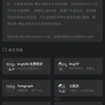
向，不由星海导航-网址导航大全实际控制，在2025年4月27日
下午9:31收录时，该网页上的内容，都属于合规合法，后期网
页的内容如出现违规，可以直接联系网站管理员进行删除，星
海导航-网址导航大全不承担任何责任。
星海导航-网址导航大全致力于优质、实用的网络站点资源收集与分享！
相关导航
ImgURL免费图床
ImgTP
ImgURL免费图床上线于2017年12月，累积托管图片超过100万。ImgURL可以快速将图片转换为URL链接，为您提供简单、稳定、可信赖的图片上传于外链分享服务。
简单易操作，免费且不压缩图片画质的公共图床平台，支持对接PicGo。从本地相册选取图片上传到图床服务器快速获取图片外链。支持批量上传！
Telegraph
云图床
免费图床，基于Telegraph的图片上传工具
云图床（cloudimge.com）免费公共图床, 提供图片上传和图片外链以及图片托管服务, 原图保存, 全球CDN加速.