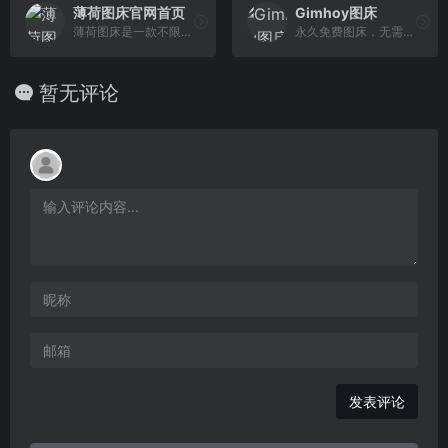
薄荷图床官网首页
Gimhoy图床
薄荷图床是一款不限流量的图床软件，支持批量上传，不仅仅是图片，您还可以上传文档，PDF，表格，音视频，压缩包等数百种格式。不限流量，不限上传次数，全球CDN 加速，累计外链次数已经超过了四亿次。薄荷图床是最好用的图床软件。
永久免费图床，无需注册，批量上传，即时预览，无限流量，无限外链，永久保存，微博服务器，全网CDN，高速稳定，网页上传，无需插件。支持JPG, GIF, PNG等文件格 式。支持远程图片上传。微博图床，围脖是个好图床。
暂无评论
发表评论