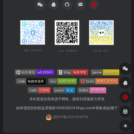
QQ群：682921902
公众号：微信搜海拥
本站 app（安卓）
本站资源全部来源于网络，版权归原版权方所有
如有侵犯您的权益请致邮1836360247#qq.com(#替换成@)撤下
皖ICP备2021010710