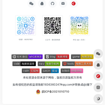
QQ群：682921902
公众号：微信搜海拥
本站 app（安卓）
本站资源全部来源于网络，版权归原版权方所有
如有侵犯您的权益请致邮1836360247#qq.com(#替换成@)撤下
皖ICP备2021010710