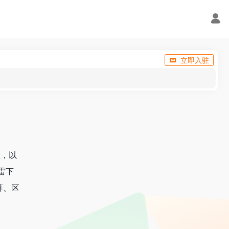
立即入驻
业，以
雷下
算、区