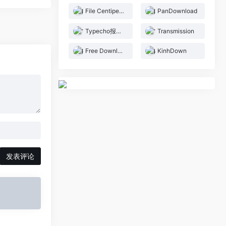
File Centipede 文件蜈蚣
PanDownload
Typecho报纸主题LanternTown
Transmission
Free Download Manager
KinhDown
发表评论