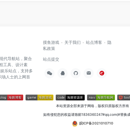
摸鱼游戏
关于我们
站点博客
隐
私政策
高效的现代导航站，聚合
站点提交
编程工具、设计素
闲娱乐站点，支持多
职场人士的上网首
本站资源全部来源于网络，版权归原版权方所有
如有侵犯您的权益请致邮1836360247#qq.com(#替换
皖ICP备2021010710