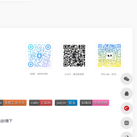
QQ群：682921902
公众号：微信搜海拥
本站 app（安卓）
成@)撤下