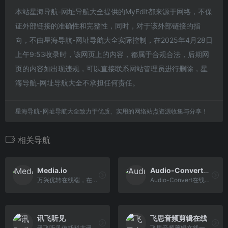
本站星海导航-网址导航大全提供的MyEdit都来源于网络，不保
证外部链接的准确性和完整性，同时，对于该外部链接的指
向，不由星海导航-网址导航大全实际控制，在2025年4月28日
上午9:53收录时，该网页上的内容，都属于合规合法，后期网
页的内容如出现违规，可以直接联系网站管理员进行删除，星
海导航-网址导航大全不承担任何责任。
星海导航-网址导航大全致力于优质、实用的网络站点资源收集与分享！
相关导航
Media.io
Audio-Convert音频转换器
万兴优转在线端，在线免费转换工具，它可以压缩视频/音频/图像文件，以节省空间，并编辑视频。
Audio-Convert在线音频转换器，这个免费的音频转换器将帮助您快速将任何音频文件转换为另一种格式，而不会降低质量。 我们的转换器支持MP3，WAV，M4A，FLAC，MIDI，OGG，AAC，M4R，WMA，OPUS，AIFF和MMF格式。
讯飞听见
飞思音频剪辑在线
讯飞听见依托科大讯飞的语音识别技术,打造智慧办公服务平台,提供语音转文字、录音转文字、视频会议、视频转文字、视频加字幕、同声翻译、语音翻译等服务,可满足 多样化的语音转文字需求,致力于提高办公效率。
飞思音频剪辑在线一个极速在线音频剪辑软件，你可以直接在浏览器里裁剪，合并，分割你的音频文件。