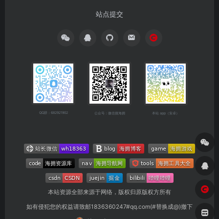
站点提交
QQ群：682921902
公众号：微信搜海拥
本站 app（安卓）
本站资源全部来源于网络，版权归原版权方所有
如有侵犯您的权益请致邮1836360247#qq.com(#替换成@)撤下