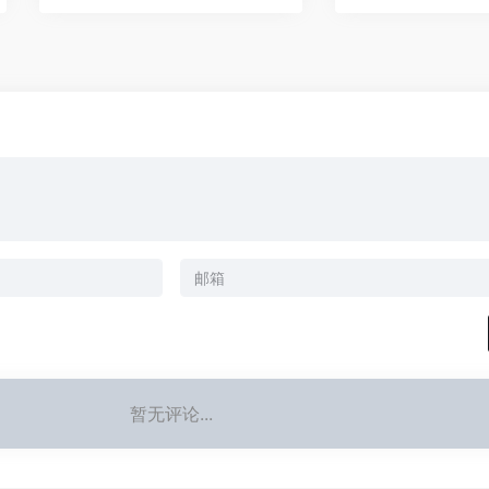
暂无评论...