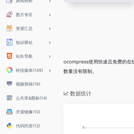
新闻热榜
图片专区
资源汇总
知识驿站
站长导航
ocompress使用快速且免
科技媒体(149)
数量没有限制。
视频剪辑(19)
数据统计
公共库&图标(14)
开源镜像(10)
代码托管(12)