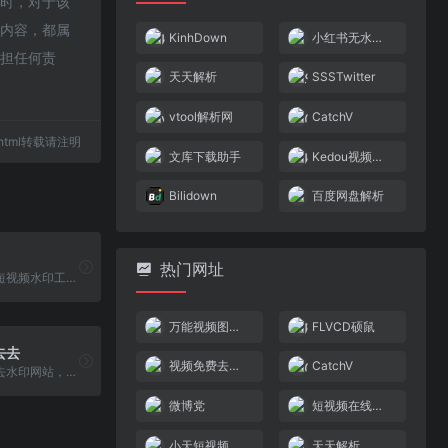
同时，对于该
的内容，都属
KinhDown
小红书无水印图片/视频解析下载
承担任何责
天天解析
SSSTwitter
vtool解析网
CatchV
30.html转载请注明
文库下载助手
Kedou视频解析
Bilidown
百度网盘解析
热门网址
一款免费去掉短视频水印工具，在线去水印方便快捷
万能视频图片解析下载
FLVCD硕鼠
去去
视频免费去水印工具
CatchV
一款图片在线去水印网站，永久免费，使用人工智能技术，支持批量去除图片中的文字、标志，多余物体等多种水印，去水印不留痕，不压画质， 高质不糊图！
微博党
短视频在线去水印
小天短视频在线工具
天天解析