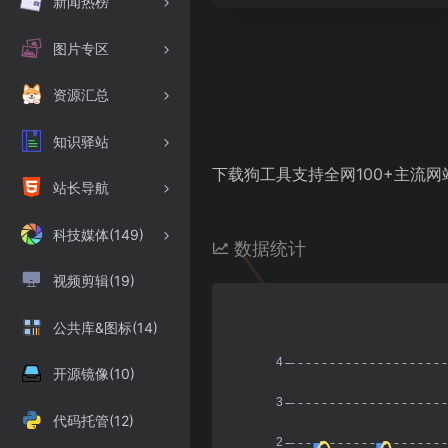
新闻热榜
图片专区
资源汇总
知识驿站
下载狗工具支持全网100+主流
站长导航
科技媒体(149)
数据统计
视频剪辑(19)
公共库&图标(14)
开源镜像(10)
代码托管(12)