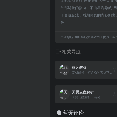
本站星海导航-网址导航大全提供
外部链接的指向，不由星海导航-网址
于合规合法，后期网页的内容如出
任。
星海导航-网址导航大全致力于优质、实
相关导航
非凡解析
素材解析，打造您的素材下载助手，现支持： 千图网 、包图网 、千库网 、90设计 、六图网 、熊猫办公 、虎课网 、稻壳儿 、图客巴巴 、易图网 、万素网！
天翼云盘解析
天翼云盘解析 - 涟漪
暂无评论