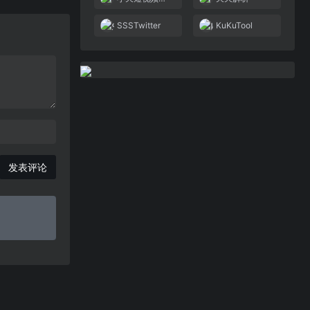
SSSTwitter
KuKuTool
发表评论