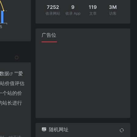
7252
9
119
3M
收录网站
收录 App
文章
访客
广告位
8数据
""
爱
网站价值评估
一个站的价
的站长进行
随机网址