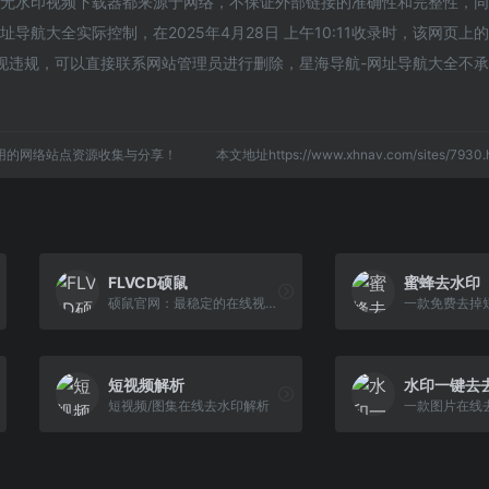
的无水印视频下载器都来源于网络，不保证外部链接的准确性和完整性，
导航大全实际控制，在2025年4月28日 上午10:11收录时，该网页上
现违规，可以直接联系网站管理员进行删除，星海导航-网址导航大全不
用的网络站点资源收集与分享！
本文地址https://www.xhnav.com/sites/79
FLVCD硕鼠
蜜蜂去水印
硕鼠官网：最稳定的在线视频下载平台,提供在线视频下载服务,持续更新。支持西瓜,B站,抖音,央视,新浪,搜狐等网站的视频下载,并提供电视剧,电影,音乐的批量下载
短视频解析
水印一键去
短视频/图集在线去水印解析