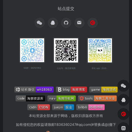
站点提交
QQ群：682921902
公众号：微信搜海拥
本站 app（安卓）
本站资源全部来源于网络，版权归原版权方所有
如有侵犯您的权益请致邮1836360247#qq.com(#替换成@)撤下