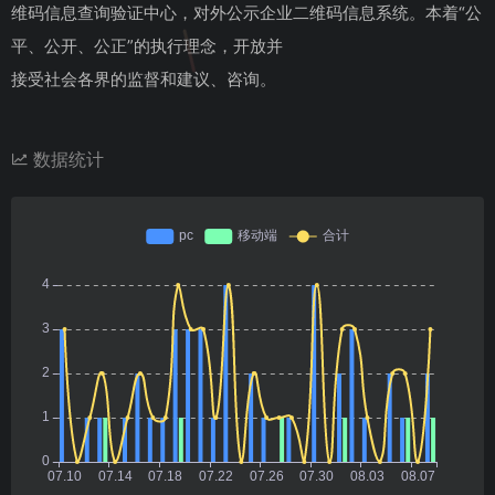
维码信息查询验证中心，对外公示企业二维码信息系统。本着“公
平、公开、公正”的执行理念，开放并
接受社会各界的监督和建议、咨询。
数据统计