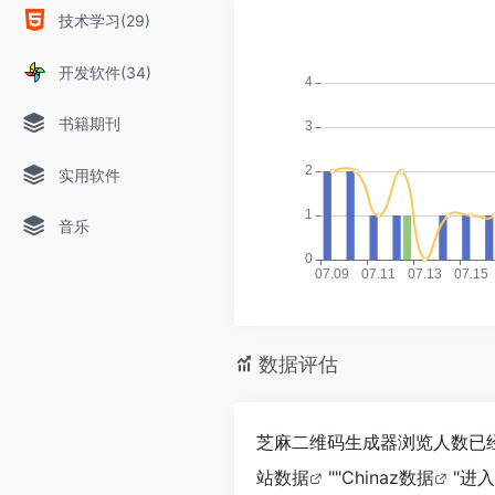
技术学习(29)
开发软件(34)
书籍期刊
实用软件
音乐
数据评估
芝麻二维码生成器浏览人数已经
站数据
""
Chinaz数据
"进