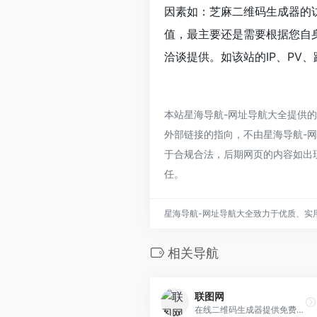
因素如：芝麻二维码生成器的
值，最主要还是需要根据您自
洽谈提供。如该站的IP、PV
本站星海导航-网址导航大全提供
外部链接的指向，不由星海导航-网址
于合规合法，后期网页的内容如出
任。
星海导航-网址导航大全致力于优质、实
相关导航
联图网
在线二维码生成器提供免费的在线二维码生成服务，可以把电子名片、文本、wifi网络、电子邮件、短信、电话号码、网址等信息生成对应的二维码图片。二维码手机扫描软件下载。