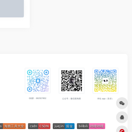
QQ群：682921902
公众号：微信搜海拥
本站 app（安卓）