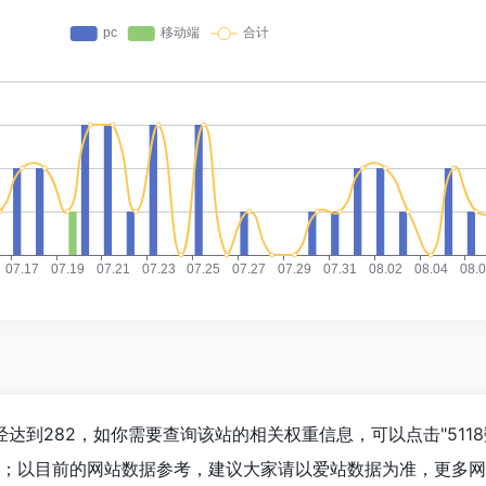
达到282，如你需要查询该站的相关权重信息，可以点击"
511
入；以目前的网站数据参考，建议大家请以爱站数据为准，更多