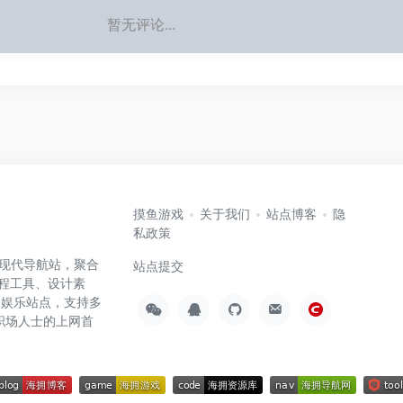
暂无评论...
摸鱼游戏
关于我们
站点博客
隐
私政策
高效的现代导航站，聚合
站点提交
编程工具、设计素
闲娱乐站点，支持多
职场人士的上网首