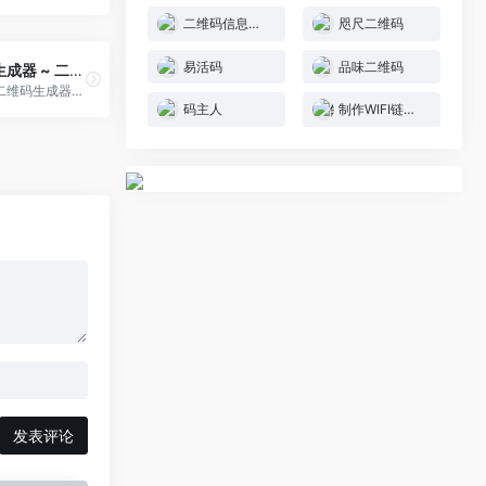
二维码信息查询中心
咫尺二维码
易活码
品味二维码
在线二维码生成器 ~ 二维工坊
二维工坊在线二维码生成器，提供一物一码、设备维保、防伪溯源等行业解决方案，可制作名片、地图导航、wifi、PDF文件、相册、音视频等二维码和小程序，低代码页 面设计可自己DIY小程序和定制二维码营销解决方案。
码主人
制作WIFI链接二维码
发表评论