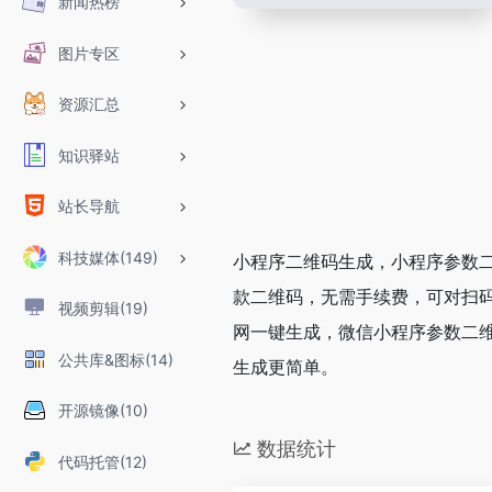
新闻热榜
图片专区
资源汇总
知识驿站
站长导航
科技媒体(149)
小程序二维码生成，小程序参数二
款二维码，无需手续费，可对扫码
视频剪辑(19)
网一键生成，微信小程序参数二
公共库&图标(14)
生成更简单。
开源镜像(10)
数据统计
代码托管(12)