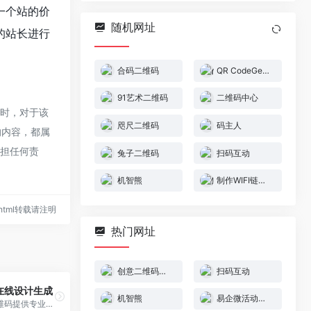
一个站的价
随机网址
的站长进行
合码二维码
QR CodeGenerator二维码生成器
91艺术二维码
二维码中心
同时，对于该
咫尺二维码
码主人
的内容，都属
承担任何责
兔子二维码
扫码互动
机智熊
制作WIFI链接二维码
08.html转载请注明
热门网址
创意二维码在线设计生成
扫码互动
在线设计生成
机智熊
易企微活动二维码制作
微助点艺术二维码提供专业的创意二维码在线设计生成，动态二维码在线生成，不用PS，让你零基础轻松制作个性又好看的创意趣味二维码！