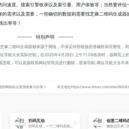
访问速度、搜索引擎收录以及索引量、用户体验等；当然要评估
身的需求以及需要，一些确切的数据则需要找芝麻二维码生成器
、跳出率等！
特别声明
的芝麻二维码生成器都来源于网络，不保证外部链接的准确性和完整性，
导航大全实际控制，在2025年4月28日 上午11:09收录时，该网页上
现违规，可以直接联系网站管理员进行删除，星海导航-网址导航大全不
用的网络站点资源收集与分享！
本文地址https://www.xhnav.com/sites/80
扫码互动
创意二维码
扫码互动，一个二维码在线生成及云端数据存储服务网站，提供移动互联网二维码、微站、互动广告、微信营销、二维码营销服务工具的网站；专注于O2O移动互联网互动 营销领域。