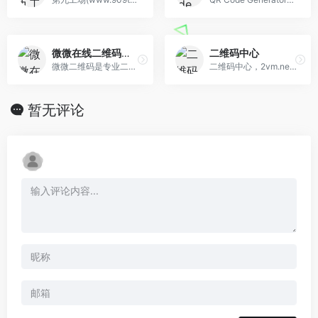
微微在线二维码生成器
二维码中心
微微二维码是专业二维码制作服务商，提供视频音频二维码生成、图片文件二维码制作、二维码表单登记系统、二维码管理系统，广泛应用于：产品宣传、企业展示、旅游、教育培训、建筑施工、生产制造、医疗卫生等领域。
二维码中心，2vm.net.cn，是国内专业二维码服务提供商，专注于产品二维码，发票二维码，企业二维码，证书二维码，名片二维码，多码合一，视频二维码，图片二维码等各类二维码在线生成，应用及管理系统，是国内开放的二维码应用开发平台。二维码中心提供二维码生成，二维码管理，二维码发布、二维码展示、二维码搜索，二维码应用，二维码咨询全方位二维 码服务等。
暂无评论