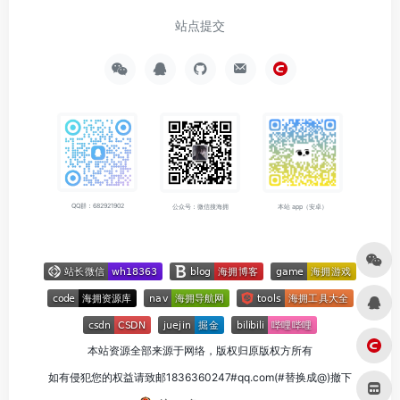
站点提交
QQ群：682921902
公众号：微信搜海拥
本站 app（安卓）
本站资源全部来源于网络，版权归原版权方所有
如有侵犯您的权益请致邮1836360247#qq.com(#替换成@)撤下