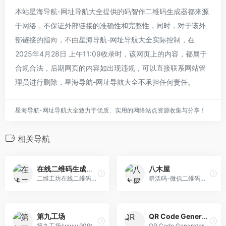
本站星海导航-网址导航大全提供的码智作二维码生成器都来源
于网络，不保证外部链接的准确性和完整性，同时，对于该外
部链接的指向，不由星海导航-网址导航大全实际控制，在
2025年4月28日 上午11:09收录时，该网页上的内容，都属于
合规合法，后期网页的内容如出现违规，可以直接联系网站管
理员进行删除，星海导航-网址导航大全不承担任何责任。
星海导航-网址导航大全致力于优质、实用的网络站点资源收集与分享！
相关导航
在线二维码生成器 ~ 二维工坊
八木屋
二维工坊在线二维码生成器，提供一物一码、设备维保、防伪溯源等行业解决方案，可制作名片、地图导航、wifi、PDF文件、相册、音视频等二维码和小程序，低代码页 面设计可自己DIY小程序和定制二维码营销解决方案。
群活码-微信二维码活码-免费活码生成器[八木屋]
第九工场
QR Code Generator
第九工场(www.909th.com)是模板丰富的艺术二维码生成器，用户可一键将黑白二维码、 网址、文字等美化为漂亮的艺术二维码，能有效提升用户扫码兴趣增加粉丝量。提供二维码生成、二维码扫描、二维码解码、二维码制作、创意二维码、动态二维码、立体二维码、3D二维码、彩色二维码、二维码红包等设计服务
QR Code Generator免费在线创建二维码，二维码是一种由黑白像素图案组成的二维条码，可以对多达几百个字符进行编码。当今的智能手机和平板电脑能够快速识别和解 码二维码。QR指的就是Quick Response（快速响应