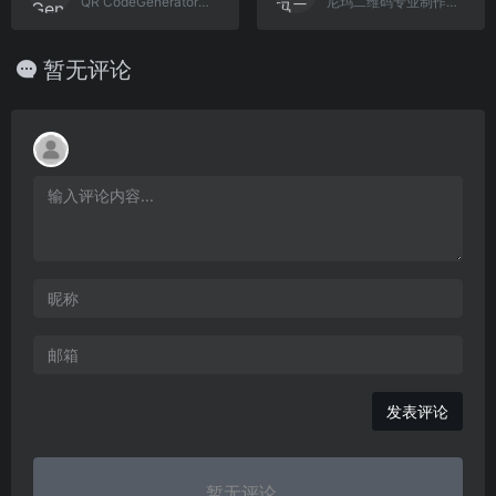
QR CodeGenerator在线二维码生成器条形码生成器是全国最好二维码条形码在线生成器网站。在线二维码条形码生成器是一个免费, 在线, 实时生成二维码条形码。它是功能强大的免费二维码和条形码解决方案,现在开始创建你的二维码条形码吧!
尼玛二维码专业制作二维码，二维码美化，图片转二维码，网址转二维码、电话转二维码，二维码解码，在线二维码解析器可以解析二维码图片，把二维码转成网址或者把二维码图片解析成文字，破解二维码后的网址。
暂无评论
发表评论
暂无评论...