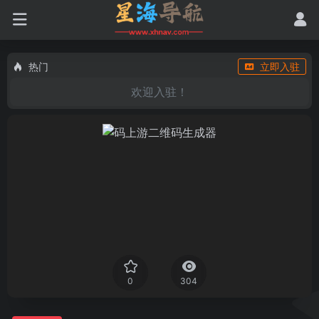
热门
立即入驻
欢迎入驻！
0
304