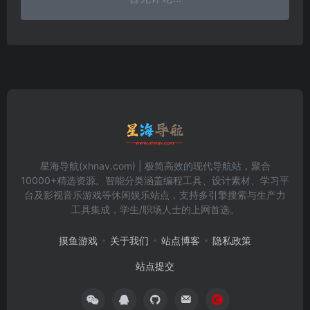
星海导航(xhnav.com) | 极简高效的现代导航站，聚合
10000+精选资源。智能分类涵盖编程工具、设计素材、学习平
台及影视音乐游戏等休闲娱乐站点，支持多引擎搜索与生产力
工具集成，学生/职场人士的上网首选。
摸鱼游戏
关于我们
站点博客
隐私政策
站点提交