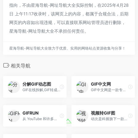
指向，不由星海导航-网址导航大全实际控制，在2025年4月28
日 上午11:17收录时，该网页上的内容，都属于合规合法，后期
网页的内容如出现违规，可以直接联系网站管理员进行删除，
星海导航-网址导航大全不承担任何责任。
星海导航-网址导航大全致力于优质、实用的网络站点资源收集与分享！
相关导航
分解GIF动态图
GIF中文网
GIF在线拆解,GIF转成帧,GIF帧截图,GIF慢放,动态图在线播放,暂停、逐帧播放,动态图片分解,动态图拆解,在线GIF分解工具
GIF中文网是一款专业的在线gif制作工具，支持多种gif在线编辑功能，包括gif合成、视频转gif、gif压缩、gif拼图、gif裁剪、gif改大小、gif加字、gif分解等功能， 操作简单快捷高效。
GIFRUN
视频转GIF图
从 YouTube 和许多其他网站创建高清 GIF 和 WebP 图像。免费服务，无需注册。
动次是科握旗下一款在线视频转GIF免费工具。它是为新媒体运营定制的动图制作软件，提供三种GIF尺寸选择，分别对应微信公众号贴图最佳尺寸、微博配图最佳大小和微信表情包制作。动次支持手机浏览器制作视频动图，生成适合微信、微博发布的GIF图片大小。您也可以用小视频制作表情包，并直接将GIF导出保存在手机。