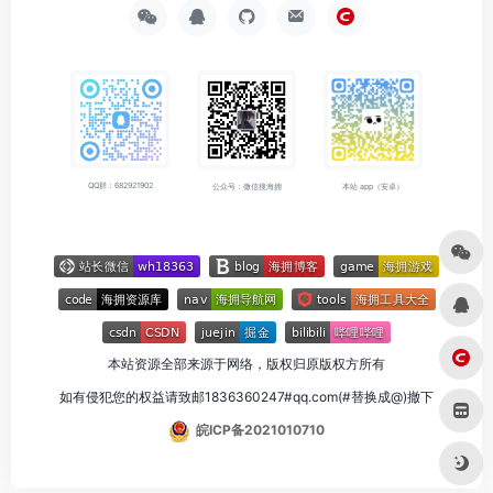
QQ群：682921902
公众号：微信搜海拥
本站 app（安卓）
本站资源全部来源于网络，版权归原版权方所有
如有侵犯您的权益请致邮1836360247#qq.com(#替换成@)撤下
皖ICP备2021010710