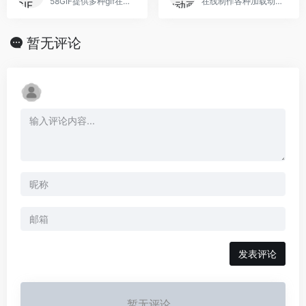
58GIF提供多种gif在线制作与编辑工具，制作合成gif，视频转gif，gif编辑，gif压缩，gif拼图，gif裁剪，录屏转gif等，在线操作，无需下载
在线制作各种加载动画，支持下载动画GIF、CSS、SVG、PNG
暂无评论
发表评论
暂无评论...