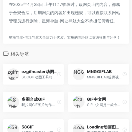
在2025年4月28日 上午11:17收录时，该网页上的内容，都属
于合规合法，后期网页的内容如出现违规，可以直接联系网站
管理员进行删除，星海导航-网址导航大全不承担任何责任。
星海导航-网址导航大全致力于优质、实用的网络站点资源收集与分享！
相关导航
ezgifmaster动图工具
MNGGIFLAB
SOOGIF动图工具箱，30多个GIF处理功能，3步即可制作一张GIF动态图片，可以满足80%以上GIF动图和图片的制作和编辑处理。
MNGGIFLAB提供视频转换成gif、gif添加文字、图片、gif分解、剪裁、合成、压缩编辑、在线录屏、录屏转换为gif功能
多图合成GIF
GIF中文网
我拉网GIF图片制作工具是一款支持在线多图合成gif、视频转gif、gif裁剪、gif压缩、表情包gif、gif编辑、gif拼图等制作的动漫制作软件,您可以随心随意的制作喜欢 的GIF动画哦。
GIF中文网是一款专业的在线gif制作工具，支持多种gif在线编辑功能，包括gif合成、视频转gif、gif压缩、gif拼图、gif裁剪、gif改大小、gif加字、gif分解等功能， 操作简单快捷高效。
58GIF
Loading动画图标生成器