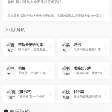
导航-网址导航大全不承担任何责任。
星海导航-网址导航大全致力于优质、实用的网络站点资源收集与分享！
相关导航
西边云英语句库
易书
以词搜句，搜索海量句子
电子书聚合搜索引擎
书格
书籍知识库
书格是一个自由开放的在线古籍图书馆。致力于开放式分享、介绍、推荐有价值的古籍善本，并鼓励将文化艺术作品数字化归档。
书籍知识库 - 优质mobi,azw3,TXT,PDF,epub格式电子书分享站
[搬书匠]
找书网
“搬书匠”是一个小有名气的搬运工神站，站内的资源主要源于站长收集分享而来的各种“编程语言”、“软件开发”等书籍，可以说站长是一名优秀的大自然的搬运工。
最全的正规图书查询、电子书搜索下载平台！
暂无评论