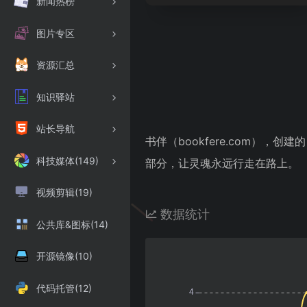
新闻热榜
图片专区
资源汇总
知识驿站
站长导航
书伴（bookfere.com），
科技媒体(149)
部分，让灵魂永远行走在路上。
视频剪辑(19)
数据统计
公共库&图标(14)
开源镜像(10)
代码托管(12)