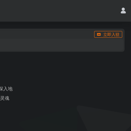
立即入驻
、深入地
让灵魂