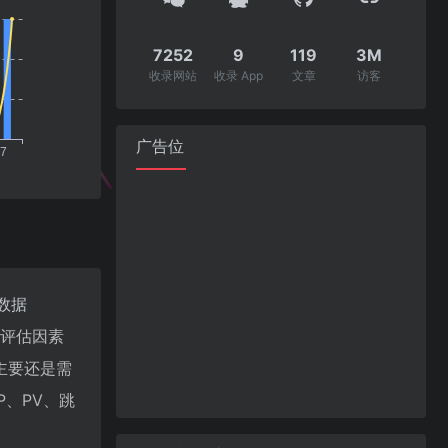
7252
9
119
3M
收录网站
收录 App
文章
访客
广告位
数据
值评估因素
主要还是需
、PV、跳