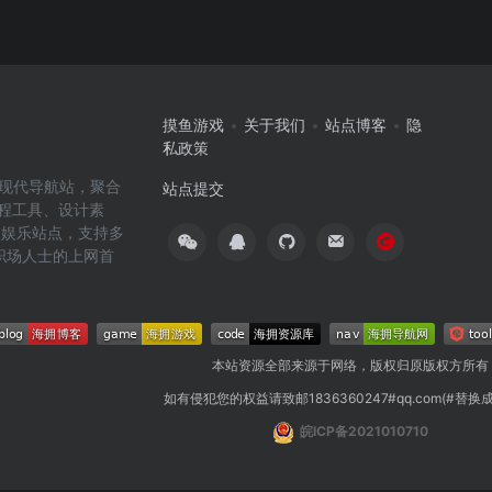
摸鱼游戏
关于我们
站点博客
隐
私政策
高效的现代导航站，聚合
站点提交
编程工具、设计素
闲娱乐站点，支持多
职场人士的上网首
本站资源全部来源于网络，版权归原版权方所有
如有侵犯您的权益请致邮1836360247#qq.com(#替换
皖ICP备2021010710