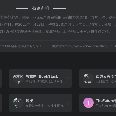
特别声明
的书伴都来源于网络，不保证外部链接的准确性和完整性，同时，对于该
控制，在2025年4月28日 下午3:25收录时，该网页上的内容，都属
接联系网站管理员进行删除，星海导航-网址导航大全不承担任何责任。
用的网络站点资源收集与分享！
本文地址https://www.xhnav.com/sites/82
书栈网 · BookStack
西边云英语
书栈网，IT程序员互联网开源编程书籍阅读分享，囊括小程序、前端、后端、移动端、云计算、大数据、区块链、机器学习、人工智能和面试笔试等相关书籍，助你【码】力十足！
以词搜句，搜
知搜
TheFutu
知搜是一个专注知搜搜索的搜索引擎，收录网络上的各种书籍资源！