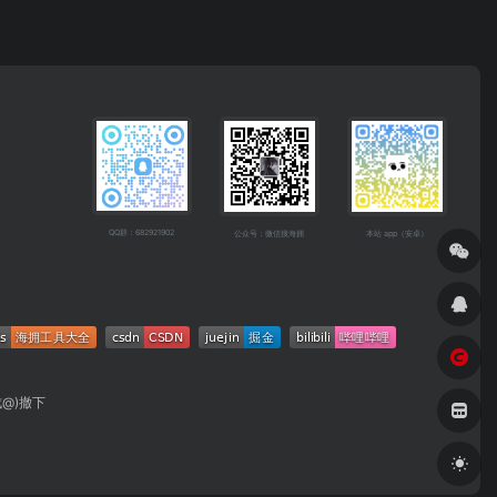
QQ群：682921902
公众号：微信搜海拥
本站 app（安卓）
成@)撤下