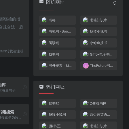
随机网址
外部链接的指
书格
书籍知识库
于合规合法，后
书栈网 · BookStack
畅读小说网
阅读链
小鲸鱼搜书
15.html转载请注明
找书网
Giffox电子书搜索
书舟搜索（kindle吧）
TheFuture书籍搜索
句库
热门网址
索海量句子
搜书吧
24h搜书网
re书籍搜索
畅读小说网
西边云英语句库
TheFuture书籍搜索是为读书爱好者们打造的电子书搜索引擎，只需输入书名即可快速找到想看的书籍，让获取书籍变得简单快捷！让知识触手可及
[搬书匠]
书籍知识库