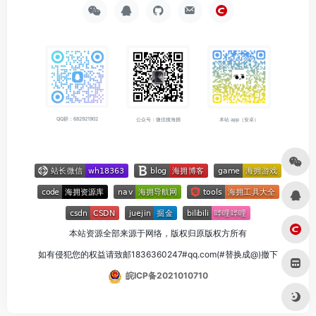
QQ群：682921902
公众号：微信搜海拥
本站 app（安卓）
本站资源全部来源于网络，版权归原版权方所有
如有侵犯您的权益请致邮1836360247#qq.com(#替换成@)撤下
皖ICP备2021010710