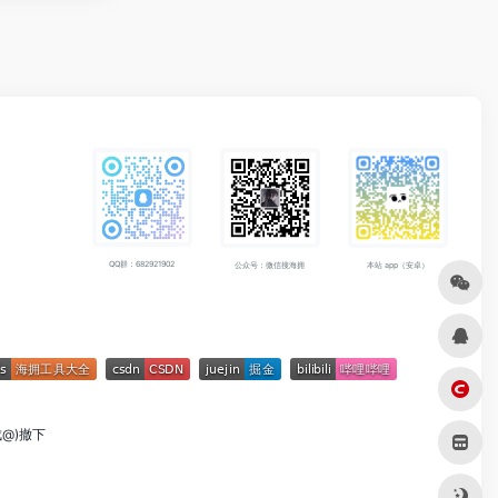
QQ群：682921902
公众号：微信搜海拥
本站 app（安卓）
成@)撤下