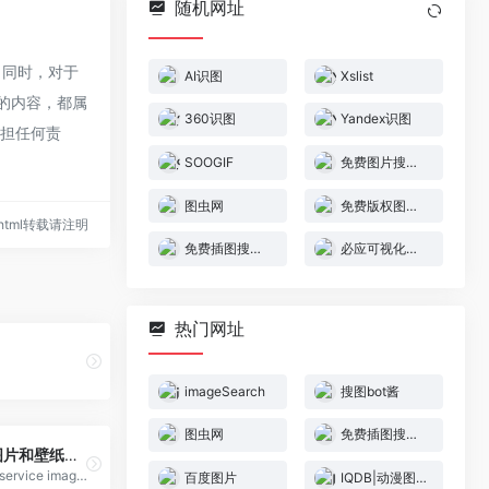
随机网址
，同时，对于
AI识图
Xslist
上的内容，都属
360识图
Yandex识图
承担任何责
SOOGIF
免费图片搜索引擎
图虫网
免费版权图片一键搜索!
26.html转载请注明
免费插图搜索引擎
必应可视化搜索
热门网址
imageSearch
搜图bot酱
图虫网
免费插图搜索引擎
IQDB|动漫图片和壁纸搜索引擎
“IQDB”(Multi-service image search)是一个支持多平台站点的动漫、漫画、游戏壁纸搜索引擎，也可以说是以图搜图的网站，支持从文件上传或者输入图片URL地址来搜 索，支持忽略颜色，支持的文件类型为jpeg、png、gif。
百度图片
IQDB|动漫图片和壁纸搜索引擎