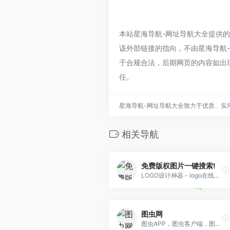
本站星海导航-网址导航大全提供的
该外部链接的指向，不由星海导航-网
于合规合法，后期网页的内容如出
任。
星海导航-网址导航大全致力于优质、实
相关导航
免费版权图片一键搜索!
LOGO设计神器 - logo在线设计生成器，免费在线生成公司logo设计！
图虫网
图虫APP，图虫客户端，图虫APP下载，图虫网，图虫网是800多万摄影师入驻的优质摄影图片分享社区，下属纪实、风光、人像、生态、黑白、器材、佳能、尼康、宾得等 几十个专业摄影社区。海量的照片、相册和图博全部由摄影师共同管理和维护。