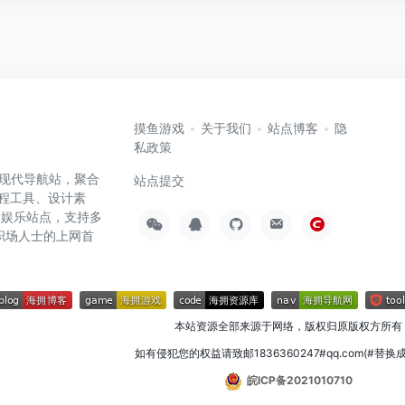
摸鱼游戏
关于我们
站点博客
隐
私政策
高效的现代导航站，聚合
站点提交
编程工具、设计素
闲娱乐站点，支持多
职场人士的上网首
本站资源全部来源于网络，版权归原版权方所有
如有侵犯您的权益请致邮1836360247#qq.com(#替换
皖ICP备2021010710