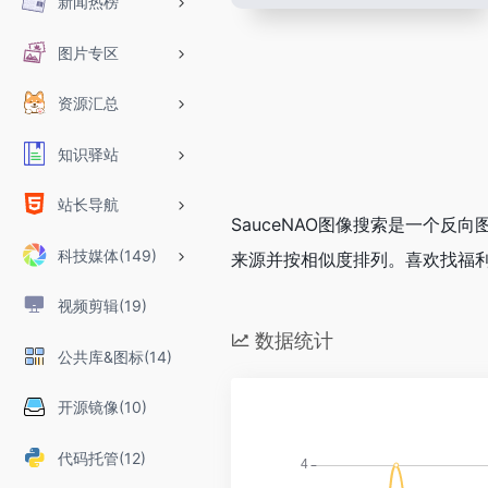
新闻热榜
图片专区
资源汇总
知识驿站
站长导航
SauceNAO图像搜索是一个
科技媒体(149)
来源并按相似度排列。喜欢找福
视频剪辑(19)
数据统计
公共库&图标(14)
开源镜像(10)
代码托管(12)