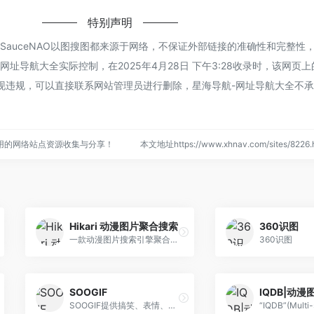
特别声明
SauceNAO以图搜图都来源于网络，不保证外部链接的准确性和完整性
址导航大全实际控制，在2025年4月28日 下午3:28收录时，该网页
现违规，可以直接联系网站管理员进行删除，星海导航-网址导航大全不
用的网络站点资源收集与分享！
本文地址https://www.xhnav.com/sites/82
Hikari 动漫图片聚合搜索
360识图
一款动漫图片搜索引擎聚合网站
360识图
SOOGIF
SOOGIF提供搞笑、表情、美女、明星、热门事件GIF动图全搜索，GIF工具支持视频转GIF、图片合成GIF、GIF压缩、GIF编辑、GIF裁剪、在线录屏等功能。是QQ、微信斗图 神器，微信公众号、微博、新媒体编辑GIF动图素材库，好玩的GIF出处发源地。