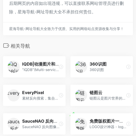
后期网页的内容如出现违规，可以直接联系网站管理员进行删
除，星海导航-网址导航大全不承担任何责任。
星海导航-网址导航大全致力于优质、实用的网络站点资源收集与分享！
相关导航
IQDB|动漫图片和壁纸搜索引擎
360识图
“IQDB”(Multi-service image search)是一个支持多平台站点的动漫、漫画、游戏壁纸搜索引擎，也可以说是以图搜图的网站，支持从文件上传或者输入图片URL地址来搜 索，支持忽略颜色，支持的文件类型为jpeg、png、gif。
360识图
EveryPixel
链图云
素材反向搜索，集合了50个图库图片，适合设计师
链图云是图片世界的路由器，帮您轻松找图找字体。可提供强大的本机以图搜图和企业跨机搜图能力，提供图片存证版权服务，帮您管好图像和字体数字资产。
SauceNAO 反向图像搜索
免费版权图片一键搜索!
SauceNAO 反向图像搜索
LOGO设计神器 - logo在线设计生成器，免费在线生成公司logo设计！