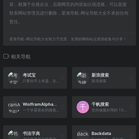
容，都属于合规合法，后期网页的内容如出现违规，可以直接
联系网站管理员进行删除，星海导航-网址导航大全不承担任何
责任。
星海导航-网址导航大全致力于优质、实用的网络站点资源收集与分享！
相关导航
考试宝
新浪搜索
只要你手上有题，在电脑就能轻松的导入试题，就可以在手机上愉快的刷题啦。一键搜索百万张已导入试卷，让试卷不在隐形化。工作题、职 业考试、职称考试、课程学 习题公开资源，人人都能刷到自己的题。
新浪搜索
WolframAlpha（数学搜索引擎）
千帆搜索
一个学霸喜欢的搜索引擎，可以搜索数学公式等数学内容...
坚持做最好用的 TG（Telegram）资源搜索引擎，服务你我他，深藏功与名！
书法字典
Backdata