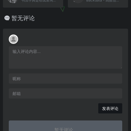
书法字典是在线查询历代书法家作品，内容包括草书、行书、楷书、篆书、隶书等数以十万计的单字书体写法,还包括王羲之书法字典、米芾书法字典。还有历代名家资料 ，简历，书法作品详细介绍等内容。篆刻部分，收集从古至今各路书法名家经典作品万方以上。
Backdata - 高效信息检索。它将是一个快速的、相关的和用户友好的搜索引擎。(It will be a fast, relevant and user-f
暂无评论
发表评论
暂无评论...