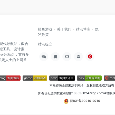
摸鱼游戏
关于我们
站点博客
隐
私政策
高效的现代导航站，聚合
站点提交
编程工具、设计素
闲娱乐站点，支持多
职场人士的上网首
本站资源全部来源于网络，版权归原版权方所有
如有侵犯您的权益请致邮1836360247#qq.com(#替换
皖ICP备2021010710