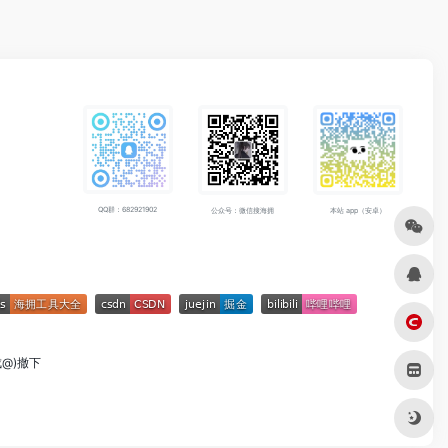
QQ群：682921902
公众号：微信搜海拥
本站 app（安卓）
成@)撤下