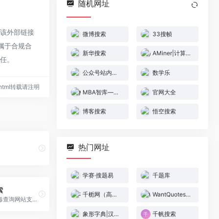
随机网址
于该外部链接
微博搜索
33搜帧
都属于合规合
新华搜索
AMiner|计算机科学知识发现网
责任。
公众号站内搜索引擎 – 号内搜
数学乐
53.html转载请注明
MBA智库——管理者专业学习成长平台
官网大全
博客搜索
悟空搜索
热门网址
学赛·搜题易
千题库
索
千栀网（高校搜索）
WantQuotes 据意查句
奇安信勒索病毒查询网站支持检索800多种常见勒索病毒，支持解密感染最新勒索病毒的文件，对开启文档保护功能与敲诈先赔服务功能的政企用户提供安全保障及赔付服 务。
象形字典|汉字结构查询网
千帆搜索