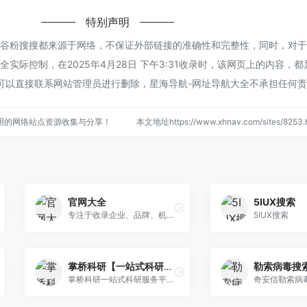
特别声明
的谷粉搜搜都来源于网络，不保证外部链接的准确性和完整性，同时，对
实际控制，在2025年4月28日 下午3:31收录时，该网页上的内容，
可以直接联系网站管理员进行删除，星海导航-网址导航大全不承担任何
用的网络站点资源收集与分享！
本文地址https://www.xhnav.com/sites/82
官网大全
5IUX搜索
专注于收录企业、品牌、机构、团体或个人的官方网站，官网大全的使命是帮助网民识别真正的官方网站，从而避开日益增多的山寨、冒牌网站，以维护官方网站的权威性。
5IUX搜索
掌桥科研【一站式科研服务平台】
勒索病毒搜
掌桥科研一站式科研服务平台，拥有中文文献6700万+篇，含全部中文科技核心期刊（其中，英文期刊94种、中文期刊1960种），外文文献3700万+篇，中外科技文献总计约1.1亿篇，月更新20万篇以上。掌桥科研致力于为广大科研工作者提供方便、快捷的一站式科技文献查询与下载，以及文献求助、文档翻译、文档转换、文献数据库和全球国防资讯等科研服务。