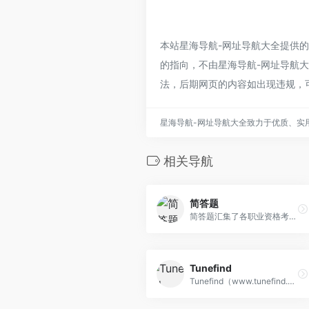
本站星海导航-网址导航大全提供
的指向，不由星海导航-网址导航大全
法，后期网页的内容如出现违规，
星海导航-网址导航大全致力于优质、实
相关导航
简答题
简答题汇集了各职业资格考试真题与大学网课（超星尔雅、学习通、云青书学堂、知到、智慧树、中国大学慕课等）题目，拥有真实可靠的答案，并为您提供答案解析与错题记录，是各类考生提升成绩的不二选择。
Tunefind
Tunefind（www.tunefind.com）可以通过搜索电影电视游戏或艺人名称找到背景音乐，并获取对应歌单。Tunefind 提供了 Spotify、Apple Music、YouTube 等主流平台的跳转按钮，并可以直接播放