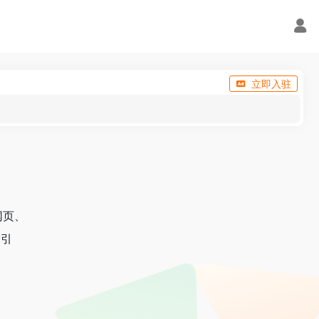
立即入驻
网页、
索引