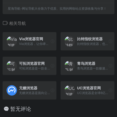
星海导航-网址导航大全致力于优质、实用的网络站点资源收集与分享！
相关导航
Via浏览器官网
比特指纹浏览器
Via浏览器，让你肆意享用简洁清爽、快速高效的手机浏览器。充分发挥广告拦截、插件等先进技术，达到”简单””好用”的设计初衷。
比特指纹浏览器，也是防关联指纹浏览器、跨境电商浏览器，能多开浏览器窗口、多登账号，防关联和防封号，跨境账号的安全管理专家，轻松管理您的跨境大生意，真正做到防关联封号的超级浏览器、跨境电商指纹浏览器！
可拓浏览器官网
青鸟浏览器
可拓浏览器是一款全功能移动端浏览器 支持火狐/谷歌拓展插件 拥有聚合搜索引擎 畅快的浏览体验 并拥有插件、窗口化、嗅探、等有趣新奇的功能的独立开发者作品。
青鸟浏览器一款极速，安全，无广告弹窗的浏览器
无糖浏览器
UC浏览器官网
无糖浏览器是面向公安民警开发的专用浏览器，可实现对网站、IP、手机APP、人员、通话、银行卡、互联网数据等多维度的侦查支撑，为基层侦查人员办案赋能。
UC浏览器是全球6亿用户共同选择的智能手机浏览器，登陆UC官网免费下载UC浏览器安卓版/iPhone版，给您超快感的上网体验！
暂无评论