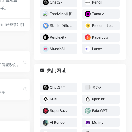
ChatGPT
Pencil
责任。
TreeMind树图
Tome AI
59.html转载请注明
Stable Diffusion WebUI
Presentations.AI
Perplexity
Papercup
MunchAI
LensAI
一个生成性人工智能系统，专门生成奇幻生物和环境的图像
热门网址
ChatGPT
灵办AI
建器
Kuki
6pen art
SuperBuzz
FakeGPT
AI Render
Mutiny