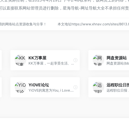
可以直接联系网站管理员进行删除，星海导航-网址导航大全不承担任何
用的网络站点资源收集与分享！
本文地址https://www.xhnav.com/sites/86
KK万事屋
网盘资源站
KK万事屋，一起享受生活、记录生活、分享生活，让我们一起来分享快乐吧！
YiOVE论坛
远程职位日
YiOVE的寓意为You, i Love. 代表你是我所爱。这是一个有温度的论坛，在这里没有暴戾的情绪，没有无聊的讥讽，有丰富的资源分享，有奇妙的趣味交流，以及有心的帮助和无意的沉默。希望你 会带着一颗充满好奇的心，来探索这个论坛，来了解这个普通但又好像不一般的Yiove社区。