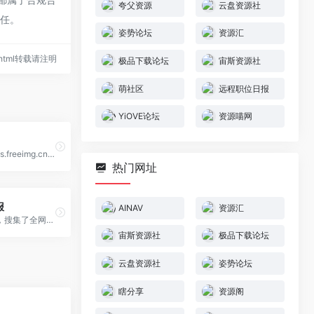
夸父资源
云盘资源社
责任。
姿势论坛
资源汇
13.html转载请注明
极品下载论坛
宙斯资源社
萌社区
远程职位日报
YiOVE论坛
资源喵网
网盘资源站(bbs.freeimg.cn)是一个综合免费网盘资源共享交流论坛并有众多网盘爱好者,这里有众多板块如：4kremux电影、影视剧集、无损音乐、学习资料、软件教程游戏等，注册即可获取和共 享资源,专注于打造全面的优质资源共享网站！
热门网址
报
AINAV
资源汇
远程职位日报，搜集了全网远程工作岗位，日报日更新
宙斯资源社
极品下载论坛
云盘资源社
姿势论坛
瞎分享
资源阁