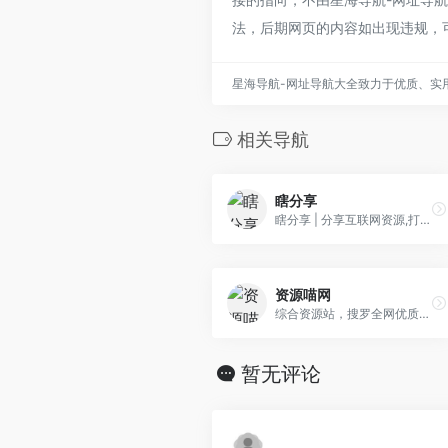
法，后期网页的内容如出现违规，
星海导航-网址导航大全致力于优质、实
相关导航
瞎分享
瞎分享 | 分享互联网资源,打造小众但有用的圈子,精品软件,音频视频, 绿色软件,VIP视频,Windows系统,项目.
资源喵网
综合资源站，搜罗全网优质稀缺资源，包括但不限于电影、美剧、小说、动漫、番剧、吃瓜、歌曲音乐、学习资料、网赚项目等。
暂无评论