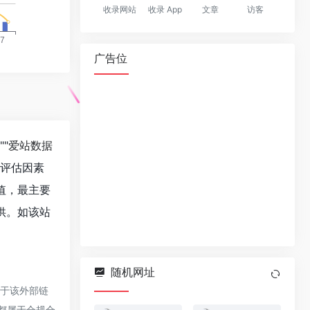
收录网站
收录 App
文章
访客
广告位
""
爱站数据
值评估因素
值，最主要
供。如该站
随机网址
对于该外部链
，都属于合规合