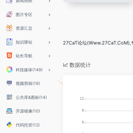
新闻热榜
图片专区
资源汇总
知识驿站
27CaT论坛(Www.27CaT.
站长导航
数据统计
科技媒体(149)
视频剪辑(19)
公共库&图标(14)
开源镜像(10)
代码托管(12)