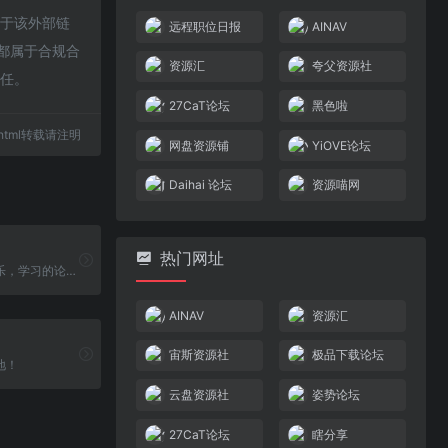
对于该外部链
远程职位日报
AINAV
，都属于合规合
资源汇
夸父资源社
责任。
27CaT论坛
黑色啦
18.html转载请注明
网盘资源铺
YiOVE论坛
Daihai 论坛
资源喵网
热门网址
一个交流，娱乐，学习的论坛。资源共享，共同学习，共同进步。博客:https://zsxwz.com姿势小店，提供各种商品和服务。
AINAV
资源汇
宙斯资源社
极品下载论坛
地！
云盘资源社
姿势论坛
27CaT论坛
瞎分享