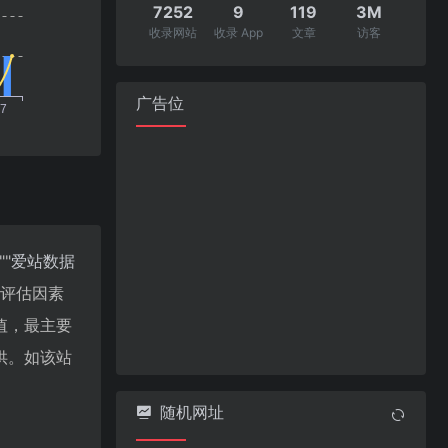
7252
9
119
3M
收录网站
收录 App
文章
访客
广告位
""
爱站数据
值评估因素
值，最主要
供。如该站
随机网址