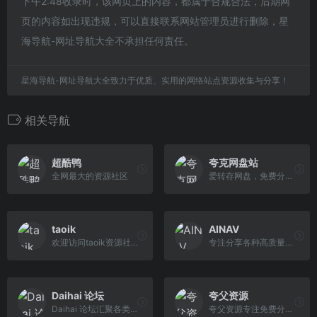
下午2:48收录时，该网页上的内容，都属于合规合法，后期网
页的内容如出现违规，可以直接联系网站管理员进行删除，星
海导航-网址导航大全不承担任何责任。
星海导航-网址导航大全致力于优质、实用的网络站点资源收集与分享！
相关导航
超酷鸭
夸克网盘站
全网最大的资源社区
爱转存网盘，免费分享夸克网盘资源，百度网盘资源，优质短剧下载、技术教程、软件下载、网站源码、网赚创业、小说书籍、美女图片、办公资料、教育资源应有尽有，更多精彩内
taoik
AINAV
欢迎访问taoik资源社！这是一个资源共享的轻论坛，简约界面回归社区本质。这里没有复杂的条框与规定，在这里你可以谈天说地，可以在最短的时间查找灵感，收集有趣有用的东西。
专注分享各种高质量网站、工具、APP、开源项目等一切好玩的东西🚀
Daihai 论坛
夸父资源
Daihai 论坛汇聚各类精彩内容，为用户提供丰富多样的资源共享平台，无论是学术资料、技术教程，还是创意灵感、娱乐资讯。论坛如同一个巨大的宝库，等待着每一位探索者的开启。
夸父资源专注免费分享夸克网盘资源，优质电影、剧集、动漫、4K电影、4K电视剧、书籍资料、学习教程、音乐音频应有尽有，更多内容等待你来发掘。