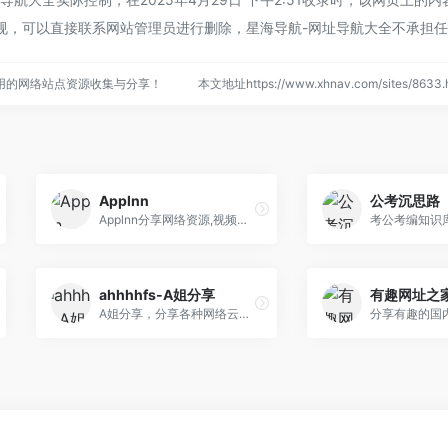
规，可以直接联系网站管理员进行删除，星海导航-网址导航大全不承担
用的网络站点资源收集与分享！
本文地址https://www.xhnav.com/sites/86
Applnn
公考沉思路
Applnn分享网络资源,视频课程,下载链接,AI工具,BT种子,磁力链接,AI工具,羊毛福利和提供软件和APP下载安装指南,探索新奇网站,分享实用教程,关注科
考公考编知识
ahhhhfs-A姐分享
有趣网址之
A姐分享，分享各种网络云盘资源、视频课程、BT种子、磁力链接、高清电影电视剧和羊毛福利，收集各种有趣实用的软件和APP的下载、安装、使用方法，发现一些稀奇古怪的的网站