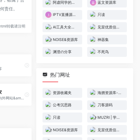
阿虚同学的储物间
蓝文资源库
任何责任。
IPTV直播源搜索引擎
只读
33.html转载请注明
AI工具大全（小红博主）
见室优质信息源导航
NOISE&资源库
神器集
渊澄の分享
不死鸟
库
热门网址
家
资源收藏夹
海拥资源库-神级源码资源网
分享有趣的国内外网站&amp;应用新奇的html5网站
公考沉思路
刀客源码
只读
MUZRI | 学习知识总结
NOISE&资源库
见室优质信息源导航