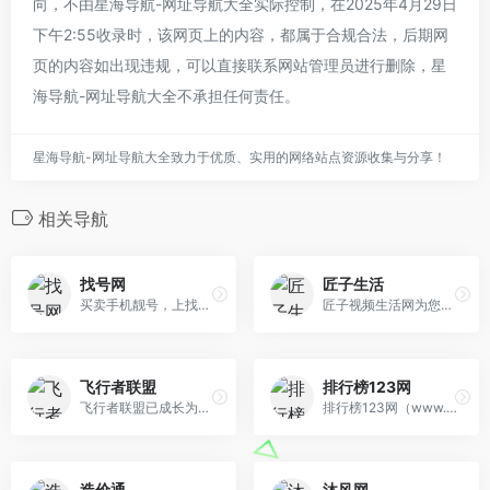
向，不由星海导航-网址导航大全实际控制，在2025年4月29日
下午2:55收录时，该网页上的内容，都属于合规合法，后期网
页的内容如出现违规，可以直接联系网站管理员进行删除，星
海导航-网址导航大全不承担任何责任。
星海导航-网址导航大全致力于优质、实用的网络站点资源收集与分享！
相关导航
找号网
匠子生活
买卖手机靓号，上找号网，精品手机号码大全。为您提供各地网上选号、转让靓号，号码定制等服务，多种移动靓号、联通号码、电信手机号等您来挑选。
匠子视频生活网为您提供生活...
飞行者联盟
排行榜123网
飞行者联盟已成长为优秀的中文航空领域技术交流平台。致力于整合各类飞机模拟机软硬件产业链，集结广大模拟飞行爱好者、航模和无人机开发者共同打造绿色航空技术交流生态圈!
排行榜123网（www.phb123.com），正在努力为您呈现丰富的十大排行榜，最新的热门排行榜、人气排行榜、品牌排行榜。
造价通
沐风网