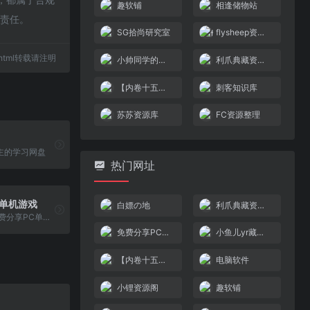
趣软铺
相逢储物站
何责任。
SG拾尚研究室
flysheep资源避难所
44.html转载请注明
小帅同学的储物间
利爪典藏资源分享
【内卷十五亿】云盘
刺客知识库
苏苏资源库
FC资源整理
主的学习网盘
热门网址
C单机游戏
白嫖の地
利爪典藏资源分享
133GAME-免费分享PC单机游戏-所有游戏均为夸克网盘下载，无任何收费！
免费分享PC单机游戏
小鱼儿yr藏经阁
【内卷十五亿】云盘
电脑软件
小锂资源阁
趣软铺