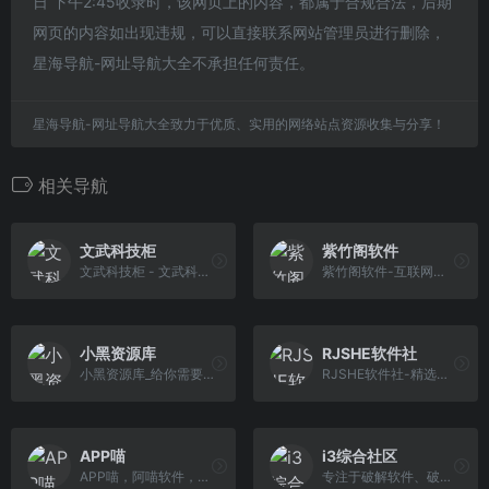
日 下午2:45收录时，该网页上的内容，都属于合规合法，后期
网页的内容如出现违规，可以直接联系网站管理员进行删除，
星海导航-网址导航大全不承担任何责任。
星海导航-网址导航大全致力于优质、实用的网络站点资源收集与分享！
相关导航
文武科技柜
紫竹阁软件
文武科技柜 - 文武科技社的后花园
紫竹阁软件-互联网免费破解软件分享者平台，专注收集免费优质软件、电视盒子软件、各类破解软件的网站！
小黑资源库
RJSHE软件社
小黑资源库_给你需要的绿色资源
RJSHE软件社-精选互联网优秀软件分享、电脑技术、经验教程、IT科技资讯为一体的的站点、安全、绿色、放心,致力于为广大的网友提供绿色资源。
APP喵
i3综合社区
APP喵，阿喵软件，软件猫，发现互联网有趣好用软件资源，精选软件资源分享下载站，分享好玩有趣应用，网站，IT科技资讯，资源，站长工具，极客教程等
专注于破解软件、破解游戏、安卓破解App下载！打造一个专业安全软件下载站、以及技术教程分享基地！