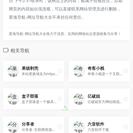
日 下午2:51收录时，该网页上的内容，都属于合规合法，后期
网页的内容如出现违规，可以直接联系网站管理员进行删除，
星海导航-网址导航大全不承担任何责任。
星海导航-网址导航大全致力于优质、实用的网络站点资源收集与分享！
相关导航
果核剥壳
奇客小栈
本站更换域名为https://www.ghxi.com。果核剥壳是一家综合科技站点，看新闻，分享破解软件、绿色软件，Windows系统。守住互联网最后的一片净土。
奇客小栈是一个互联网分享类网站，专注于分享精品软件资源。站内提供的常用软件具有去广告，无病毒，安装简便等优点，为您提供一个干净、清爽的系统环境。欢迎转发，不必署名。
盒子部落
亿破姐
盒子部落是一个极具特色的资源网站，本网站专注于推荐优秀软件、APP应用和互联网资源，每篇图文评测都极其用心。你在这里可以免费获取我们精选的优秀软件应用、装机必备软件，我们每天都会分享大量的软件，为您提供优质的软件及下载服务。
亿破姐官方网站精选互联网优秀软件分享、电脑技术、经验教程、SEO网站优化教程、IT科技资讯为一体的的站点、安全、绿色、放心、YPOJIE.COM找你所需要的给你我分享的。
分享者
六音软件
分享者-互联网资源分享交流平台，专注收集分享优质软件、电视盒子软件、手机软件等资源，并推荐各类互联网好玩的事物！
六音软件下载