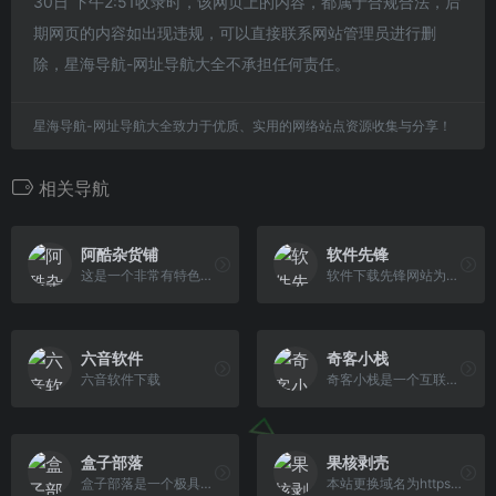
30日 下午2:51收录时，该网页上的内容，都属于合规合法，后
期网页的内容如出现违规，可以直接联系网站管理员进行删
除，星海导航-网址导航大全不承担任何责任。
星海导航-网址导航大全致力于优质、实用的网络站点资源收集与分享！
相关导航
阿酷杂货铺
软件先锋
这是一个非常有特色的电脑爱好者网站，专注于推荐优秀软件、APP应用和互联网资源和技术教程，是电脑爱好者最佳的软件下载和学习交流场所，阿酷杂货铺让每一个用户都感受到互联网上一切美好事物，享受科技带来的乐趣。
软件下载先锋网站为用户提供电脑软件下载,包含了行业软件下载,设计软件下载,3d软件下载,各种浏览器的下载等等各种常用电脑的软件下载平台。
六音软件
奇客小栈
六音软件下载
奇客小栈是一个互联网分享类网站，专注于分享精品软件资源。站内提供的常用软件具有去广告，无病毒，安装简便等优点，为您提供一个干净、清爽的系统环境。欢迎转发，不必署名。
盒子部落
果核剥壳
盒子部落是一个极具特色的资源网站，本网站专注于推荐优秀软件、APP应用和互联网资源，每篇图文评测都极其用心。你在这里可以免费获取我们精选的优秀软件应用、装机必备软件，我们每天都会分享大量的软件，为您提供优质的软件及下载服务。
本站更换域名为https://www.ghxi.com。果核剥壳是一家综合科技站点，看新闻，分享破解软件、绿色软件，Windows系统。守住互联网最后的一片净土。