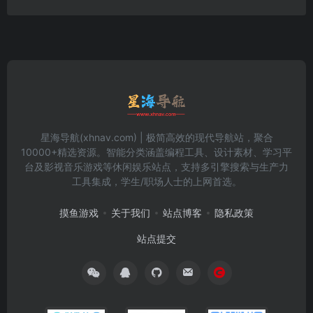
星海导航(xhnav.com) | 极简高效的现代导航站，聚合
10000+精选资源。智能分类涵盖编程工具、设计素材、学习平
台及影视音乐游戏等休闲娱乐站点，支持多引擎搜索与生产力
工具集成，学生/职场人士的上网首选。
摸鱼游戏
关于我们
站点博客
隐私政策
站点提交