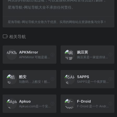
星海导航-网址导航大全不承担任何责任。
星海导航-网址导航大全致力于优质、实用的网络站点资源收集与分享！
相关导航
APKMirror
豌豆荚
APKMirror 可能是最好的替代Play商店应用之一，不过国内访问速度较慢也是个问题，因为是网页版，而且是全英文，所以很多人不会用，导致现在用Aurora Store的人特别多。
豌豆荚是一家提供绿色安全应用与游戏的下载市场，商店上汇聚了海量更新更全的安卓软件、安卓应用和安卓游戏免费下载资源。
酷安
5APPS
玩数码，上酷安！酷安，真实有趣的数码社区。快来下载酷安APP体验吧。
5APPS是一个俄罗斯的安卓应用下载网站，提供最新的安卓手机应用和游戏下载，网站界面相当的美观而且没有任何的广告。而且可以选择应用的老版本进行下载。 优点 -网站界面美观 -支 持下载老版本应用 缺点 -内容没有Google Play丰富
Apkuo
F-Droid
Apkuo.com是一个安卓Apk安装包下载平台,手机Android/安卓App下载站,国外App安卓软件下载基地 只需一键海量安卓App最新版下载到手机。
F-Droid 是一个 Android 平台上 FOSS（Free and Open Source Software，自由开源软件）的目录，并提供下载安装支持。使用客户端可以更轻松地浏览、安装及跟进设备上的应用更新。