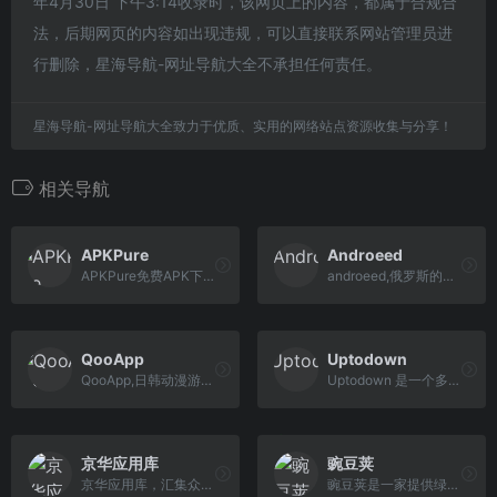
年4月30日 下午3:14收录时，该网页上的内容，都属于合规合
法，后期网页的内容如出现违规，可以直接联系网站管理员进
行删除，星海导航-网址导航大全不承担任何责任。
星海导航-网址导航大全致力于优质、实用的网络站点资源收集与分享！
相关导航
APKPure
Androeed
APKPure免费APK下载器适用于Android。使用安卓移动设备的APKPure APK在线下载器发现和更新安卓应用程序和游戏。
androeed,俄罗斯的热门安卓app下载平台
QooApp
Uptodown
QooApp,日韩动漫游戏类app应用市场下载,苹果版,安卓版
Uptodown 是一个多平台应用商店，支持 Windows、Mac 和安卓软件下载。目前已经收录了 250 万应用软件，最赞的是支持各种软件的历史版本下载！
京华应用库
豌豆荚
京华应用库，汇集众多有趣的手机应用APP，包含系统软件、日常生活娱乐应用、办公学习APP等，您想要的应用APP快来京华手机应用库这里应有尽有！
豌豆荚是一家提供绿色安全应用与游戏的下载市场，商店上汇聚了海量更新更全的安卓软件、安卓应用和安卓游戏免费下载资源。