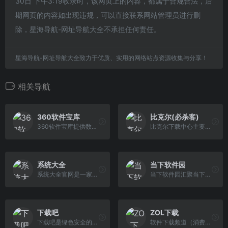
30日 下午3:19收录时，该网页上的内容，都属于合规合法，后
期网页的内容如出现违规，可以直接联系网站管理员进行删
除，星海导航-网址导航大全不承担任何责任。
星海导航-网址导航大全致力于优质、实用的网络站点资源收集与分享！
相关导航
360软件宝库
比克尔(必杀客)
360软件宝库提供数十类超过十万款的软件、应用、游戏资源下载，所有内容通过360安全中心检测，无木马病毒，无诱导广告，热门资源放心下载
比克尔下载中心主要为您提供免费软件、绿色软件、游戏软件、安卓手机软件下载及其相关的使用教程，同时还有通俗易懂的电脑技术教程、游戏资讯、游戏攻略秘籍等
系统大全
当下软件园
系统大全官网是一家专业提供最新免费软件下载,包括系统软件，绿色软件,破解软件，单机游戏,手机软件的绿色下载网站
当下软件园汇聚当下最新最酷的绿色软件,更新快,种类全,所有软件均经过检测,安全无毒, DOWN下——为中国5亿网民提供贴心,省心,放心的免费软件下载网站。
下载吧
ZOL下载
下载吧是绿色安全的游戏和软件下载中心,下载吧提供电脑软件下载,手机游戏,手机软件,单机游戏,绿色软件,软件教程,游戏攻略和热点资讯等内容,是值得信赖的安全软件下载网站!
软件下载频道（消费类软件门户媒体）提供网络软件、杀毒软件、聊天工具、系统工具、媒体播放、输入法、QQ工具、手机主题和驱动等丰富的绿色软件下载,互联网软件资源共享的宝藏!－ 中关村在线软件频道!