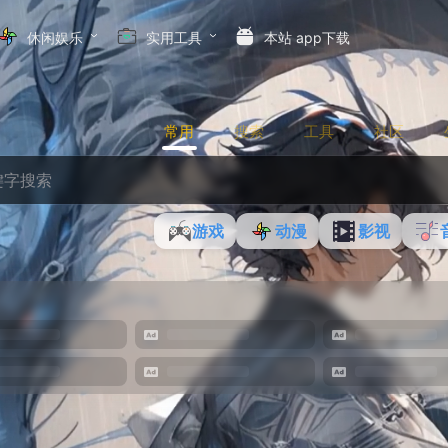
休闲娱乐
实用工具
本站 app下载
常用
搜索
工具
社区
游戏
动漫
影视