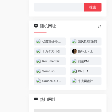
搜
索：
随机网址
伏魔英雄传(简)[晶科泰](CN)[RPG](8Mb)
清风DJ音乐网
十万个为什么
指环王－王者归来(0.4b小字体)[Advance-004](简)(JP)(136Mb)
Rocumentaries（纪录片）
我是PM
Semrush
DNSLA
SauceNAO 反向图像搜索
夸克网盘社
热门网址