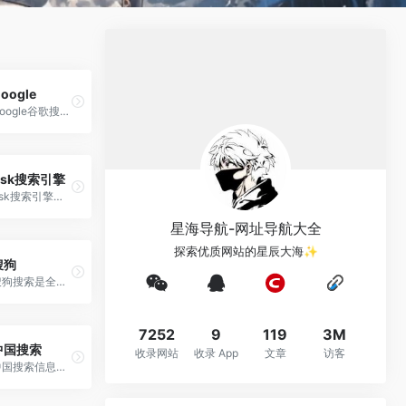
oogle
Google谷歌搜索引擎是全球范围内广受欢迎和使用的搜索引擎，它以其高度先进和智能的算法著称，为全球范围的用户提供了高质量和相关性强的搜索结果。
Ask搜索引擎
Ask搜索引擎是国外比较出名的一款搜索引擎，其规模虽不大，但很有特色。
星海导航-网址导航大全
探索优质网站的星辰大海✨
搜狗
搜狗搜索是全球第三代互动式搜索引擎，支持微信公众号和文章搜索、知乎搜索、英文搜索及翻译等，通过自主研发的人工智能算法为用户提供专业、精准、便捷的搜索服务。
7252
9
119
3M
中国搜索
收录网站
收录 App
文章
访客
中国搜索信息科技股份有限公司由中央七大新闻媒体——人民日报、新华社、中央电视台、光明日报、经济日报、中国日报和中新社联手创办。中国搜索拥有良好的政府关系、广泛的社会关系、丰富的原创新闻信息资源和国家权威搜索引擎的品质品牌，具有巨大的发展潜力。中国搜索坚持“以服务国家和社会为己任，以满足用户需求为追求”作为发展理念，致力于为社会公 众提供权威、丰富、便捷的搜索产品和应用服务。