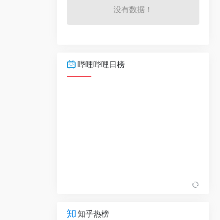
没有数据！
哔哩哔哩日榜
知乎热榜