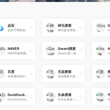
必应
神马搜索
G
必应可帮助你将理论付诸实践，使得搜索更加方便快捷，从而达到事半功倍的效果。
神马是全球第一款完全基于移动互联网的搜索引擎。神马为移动而生，专注于移动搜索用户刚需满足和痛点解决，致力于创造有用、有趣的全新移动搜索体验。
NAVER
Qwant搜索
NAVER是韩国的本土搜索引擎，也是韩国最大的搜索引擎也是著名社交软件LINE的母公司，网站的Logo为一顶草帽。NAVER是来自韩国的搜索引擎网站和门户网站（韩语：네이버），所以NAVER的首页并不像其他搜索引擎那样简洁。
Qwant 是一款尊重隐私的搜索引擎，总部在法国，所有的服务器都位于欧洲。它不会跟踪或收集我们的用户数据，不会记录、存储和分析浏览历史记录，也没有通过个性化广告定位。
百度
无追搜索
全球领先的中文搜索引擎、致...
无追搜索为您提供安心的隐私...
DuckDuckGo搜索
头条搜索
DuckDuckGo是专为私人在线浏览而开发的搜索引擎。与其他搜索引擎不同，DuckDuckGo声称它不存储用户的个人信息
今日头条是一个通用信息平台...