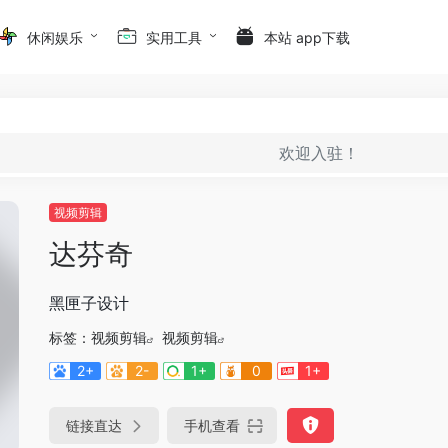
休闲娱乐
实用工具
本站 app下载
欢迎入驻！
视频剪辑
达芬奇
黑匣子设计
标签：
视频剪辑
视频剪辑
2+
2-
1+
0
1+
链接直达
手机查看