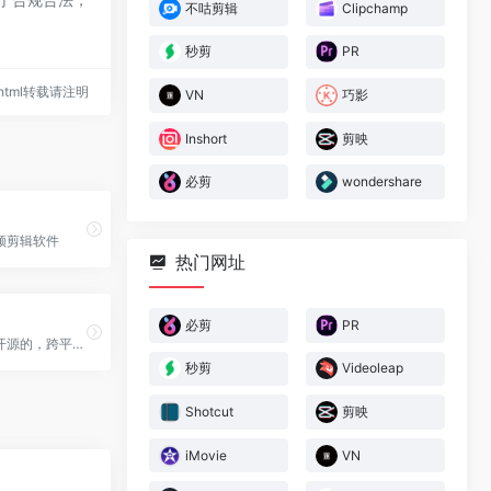
不咕剪辑
Clipchamp
秒剪
PR
75.html转载请注明
VN
巧影
Inshort
剪映
必剪
wondershare
频剪辑软件
热门网址
必剪
PR
一个免费的，开源的，跨平台...
秒剪
Videoleap
Shotcut
剪映
iMovie
VN