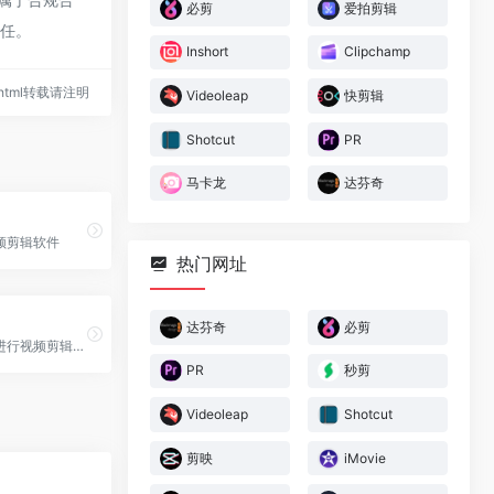
必剪
爱拍剪辑
责任。
Inshort
Clipchamp
63.html转载请注明
Videoleap
快剪辑
Shotcut
PR
马卡龙
达芬奇
频剪辑软件
热门网址
达芬奇
必剪
一款专为用户进行视频剪辑推...
PR
秒剪
Videoleap
Shotcut
剪映
iMovie