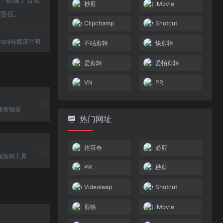
秒剪
iMovie
何责任。
Clipchamp
Shotcut
77.html转载请注明
不咕剪辑
快剪辑
爱剪辑
爱拍剪辑
VN
PR
频剪辑器
热门网址
达芬奇
必剪
频剪辑工具
PR
秒剪
Videoleap
Shotcut
剪映
iMovie