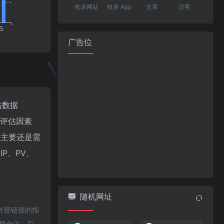
收录网站
收录 App
文章
访客
广告位
站数据
值评估因素
最主要还是需
P、PV、
随机网址
外部链接的指
合规合法，后