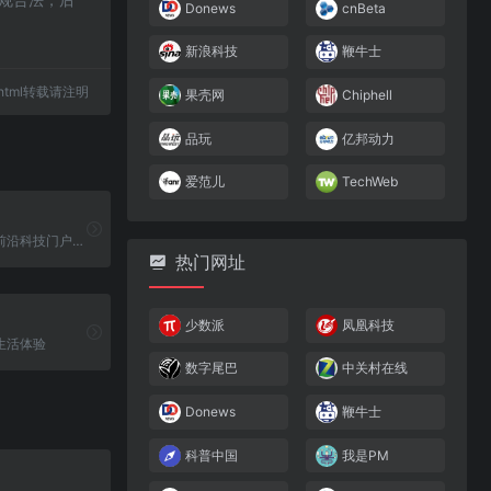
Donews
cnBeta
新浪科技
鞭牛士
80.html转载请注明
果壳网
Chiphell
品玩
亿邦动力
爱范儿
TechWeb
青岛软媒旗下前沿科技门户网站
热门网址
少数派
凤凰科技
生活体验
数字尾巴
中关村在线
Donews
鞭牛士
科普中国
我是PM