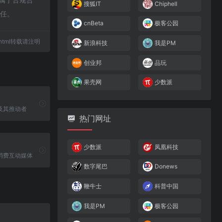
搜狐IT
Chiphell
责任。
cnBeta
极客公园
93.html转载请注明
新浪科技
我是PM
创业邦
品玩
果壳网
少数派
及其推动者
热门网址
少数派
凤凰科技
消费互动媒体
数字尾巴
Donews
鞭牛士
科普中国
我是PM
极客公园