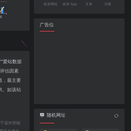
收录网站
收录 App
文章
访客
广告位
""
爱站数据
值评估因素
值，最主要
供。如该站
随机网址
对于该外部链
都属于合规合