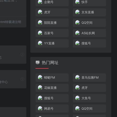
企鹅号
快手
虎牙
京东直播
11.html转载请注明
陌陌直播
QQ空间
百家号
A5站长网
YY直播
搜狐号
态
热门网址
蜻蜓FM
喜马拉雅FM
者中心
花椒直播
虎牙
搜狐号
大鱼号
网易号
QQ空间