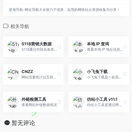
星海导航-网址导航大全致力于优质、实用的网络站点资源收集与分享！
相关导航
5118营销大数据
本地 IP 查询
5118通过对排名各类大数据挖掘,提供关键词挖掘,行业词库,站群权重监控,关键词排名监控,指数词,流量词挖掘工具等排名工作人员必备百度站长工具平台
查看本地 IP 地址信息及网络连通性检查
CNZZ
小飞兔下载
网站流量统计以互联网数据分析
小飞兔下载是一款高效的网页...
外链检测工具
仿站小工具 v11.1
查看网站外链数据情况
仿站小工具是通过网址下载静态网页的仿站工具，适用于SEO、前端人员的高效仿站工具。在仿站小工具输入网址一键下载页面相关素材并自动修正代码链接，按分类保存到不同目录中。
暂无评论