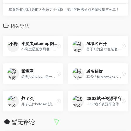
星海导航-网址导航大全致力于优质、实用的网络站点资源收集与分享！
相关导航
小爬虫sitemap网站地图生成工具
AI域名评分
小爬虫是互联网唯一在线sitemap网站地图制作工具，也是SEO+全网优化交流平台...PS:本团队承接SEO诊断、SEO外包、SEO顾问等服务，欢迎联系客服QQ:3534790242洽谈！
基于AI的全方位域名评分与评估系统
聚查网
域名估价
聚查jucha.com是一个专业的域...
域名估价www.cxz.com，我们提供域名价值评估、品相分析、域名投资数据参考。希望CXZ能帮到你的域名估价和投资！
炸了么
2898站长资源平台
炸了么(zhale.me)免费提供网站速度测试、网络速度检测、多地区在线ping测试、dns查询、路由跟踪查询、ipv6网站测试等站长工具；网络检测节点覆盖全球，国内检测节点覆盖各省电信、联通、移动、教育网等。
2898站长资源平台作为最全面的站长资源服务平台，致力于为广大站长和网站运营人员提供包含了友链交换、站长资讯、友情链接、网站交易、免费流量交换、站长工具、 网站资源交换、软文投稿、软文推广等各个领域，是站长最好的选择
暂无评论