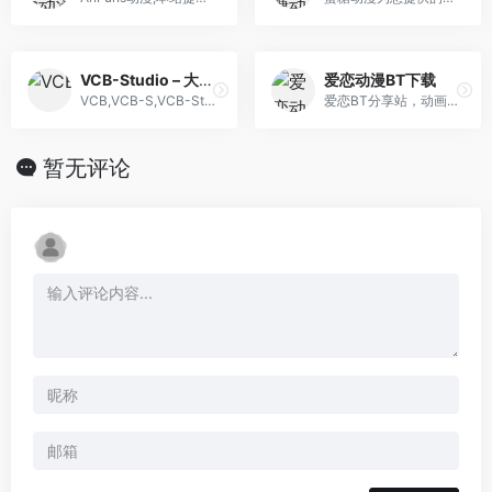
VCB-Studio – 大家一起实现的故事！
爱恋动漫BT下载
VCB,VCB-S,VCB-Studio,动漫,R...
爱恋BT分享站，动画～漫画～游戏～动漫音乐～片源（RAW）～各类ACG资源聚集地～欢迎各大佬发布入驻
暂无评论