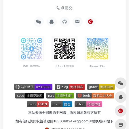
站点提交
QQ群：682921902
公众号：微信搜海拥
本站 app（安卓）
本站资源全部来源于网络，版权归原版权方所有
如有侵犯您的权益请致邮1836360247#qq.com(#替换成@)撤下