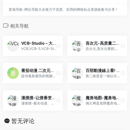
星海导航-网址导航大全致力于优质、实用的网络站点资源收集与分享！
相关导航
VCB-Studio – 大家一起实现的故事！
吾次元-高质量二次元追番小站
VCB,VCB-S,VCB-Studio,动漫,R...
吾次元,吾次元番剧,在线动漫,...
番茄动漫 二次元的异世界之旅
百部動漫線上看! 秒播不卡!! – 第二維度
提供最新最快的视频分享数据
第二維度是一個以分享字幕組作品為主的動漫資源平台，上百部720p/1080p高清動畫，秒播不卡頓！現在申請加入會員後還可使用BTSync挂機同步下載的服務，或者直接點擊Google Drive, OneDrive等雲端網盤鏈接來下載動漫。
漫搜搜-让搜番变得更简单~
魔兽地图-魔兽地图下载-魔兽争霸地图-魔兽RPG地图-偶久网
漫搜搜-最全动漫、番剧高清搜索，想搜就搜想看就看~
偶久网是老牌魔兽地图下载站，每天提供最新魔兽地图、魔兽破解地图、魔兽无CD地图、魔兽辅助工具、魔兽攻略秘籍、魔兽地图专题等，网站深受广大魔兽地图爱好者的喜爱。
暂无评论