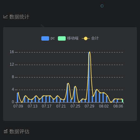
数据统计
数据评估