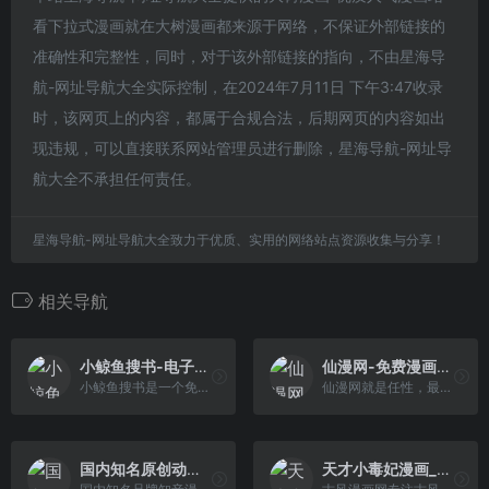
看下拉式漫画就在大树漫画都来源于网络，不保证外部链接的
准确性和完整性，同时，对于该外部链接的指向，不由星海导
航-网址导航大全实际控制，在2024年7月11日 下午3:47收录
时，该网页上的内容，都属于合规合法，后期网页的内容如出
现违规，可以直接联系网站管理员进行删除，星海导航-网址导
航大全不承担任何责任。
星海导航-网址导航大全致力于优质、实用的网络站点资源收集与分享！
相关导航
小鲸鱼搜书-电子书下载导航网站
仙漫网-免费漫画在线看-最好看的漫画就在仙漫网
小鲸鱼搜书是一个免费的电子书下载导航网站，汇总电子书免费下载网站，方便书友检索电子书资源！
仙漫网就是任性，最好看的免费漫画在线看，1万部万话涵括日本漫画，国产漫画等海内外知名外面，您也可以发表您的原创作品，我们将会为您推荐！
国内知名原创动漫平台_斗破苍穹漫画官网_知音漫客网
天才小毒妃漫画_大角虫漫画_王牌校草漫画_指染成婚漫画-古风漫画网-古风漫画