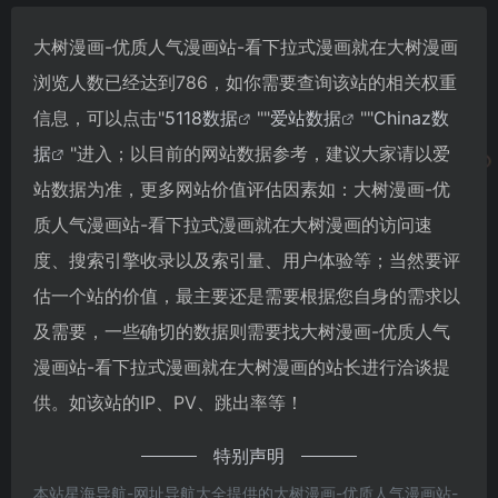
大树漫画-优质人气漫画站-看下拉式漫画就在大树漫画
浏览人数已经达到786，如你需要查询该站的相关权重
信息，可以点击"
5118数据
""
爱站数据
""
Chinaz数
据
"进入；以目前的网站数据参考，建议大家请以爱
站数据为准，更多网站价值评估因素如：大树漫画-优
质人气漫画站-看下拉式漫画就在大树漫画的访问速
度、搜索引擎收录以及索引量、用户体验等；当然要评
估一个站的价值，最主要还是需要根据您自身的需求以
及需要，一些确切的数据则需要找大树漫画-优质人气
漫画站-看下拉式漫画就在大树漫画的站长进行洽谈提
供。如该站的IP、PV、跳出率等！
特别声明
本站星海导航-网址导航大全提供的大树漫画-优质人气漫画站-