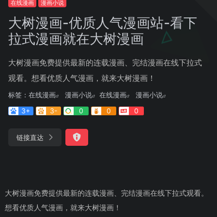
在线漫画
漫画小说
大树漫画-优质人气漫画站-看下
拉式漫画就在大树漫画
大树漫画免费提供最新的连载漫画、完结漫画在线下拉式
观看。想看优质人气漫画，就来大树漫画！
标签：
在线漫画
漫画小说
在线漫画
漫画小说
3+
3-
0
0
0
链接直达
大树漫画免费提供最新的连载漫画、完结漫画在线下拉式观看。
想看优质人气漫画，就来大树漫画！