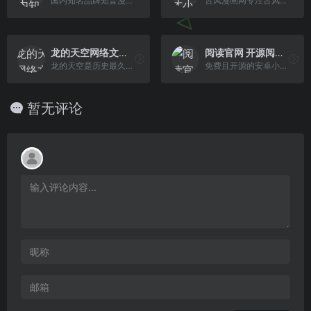
国内知名品牌知音漫客官网，飒漫画杂志授权网络阅读平台，创办十余年，凝聚大批漫画家和粉丝，拥有斗破苍穹漫画、风起苍岚、寻找前世之旅、血族禁域、哑舍漫画、龙族漫画等海量优秀漫画。免费、快速、正版、高清、无广告！看国漫请认准知音漫客网
古风漫画网专注古风漫画，言情漫画，少女爱情等类型的漫画。古风漫画网第一时间更新天才小毒妃漫画，大角虫漫画，王牌校草漫画，指染成婚漫画等好看的漫画，看古风、少女爱情等类型漫画最好的网站！
龙的天空网络文学-龙空lkong.com
阅读官网 开源阅读 | 开源阅读
龙的天空是历史最久持续时间最长的网络文学交流互动平台，专注网络文学最新最全资讯动态，为网站、编辑、作者、读者提供最专业最全面的网络文学网络小说资讯，提供最可靠最全面的投稿/收稿信息，是网络作者交流讨论小说创作和业界动态、网文读者交流小说评论阅读体验和推荐作品的网络文学网站。
免费且开源的安卓小说阅读器。
暂无评论