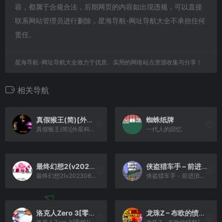
容，都属于合规合法，后期网页的内容如出现违规，可以直接
联系网站管理员进行删除，星海导航-网址导航大全不承担任何
责任。
星海导航-网址导航大全致力于优质、实用的网络站点资源收集与分享！
相关导航
真假猴王(简)[外星科技](CN)[ACT](4Mb)
蜘蛛纸牌
真假猴王(简)[外星科技](CN)[ACT](4Mb)
一代人的回忆
最终幻想2(v20230615)(修正版)(简)[LSP](JP)[RPG](4Mb)
侠盗猎车手 – 前进[Beq & LCPD](Beta) (v20160720)[简](JP)(256Mb)
最终幻想2(v20230615)(修正版)(简)[LSP](JP)[RPG](4Mb)
侠盗猎车手 - 前进[Beq & LCPD](Beta) (v20160720)[简](JP)(256Mb)
洛克人Zero 3[零组](简)(JP)(128Mb)
龙珠Z – 布欧的愤怒[Advance汉化组](v1.2)(简)(JP)(72Mb)